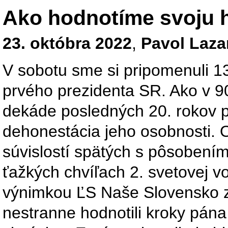
Ako hodnotíme svoju h
23. októbra 2022
,
Pavol Laza
V sobotu sme si pripomenuli 13
prvého prezidenta SR. Ako v 90.
dekáde posledných 20. rokov 
dehonestácia jeho osobnosti. O
súvislostí spätých s pôsobení
ťažkých chvíľach 2. svetovej v
výnimkou ĽS Naše Slovensko zá
nestranne hodnotili kroky pána