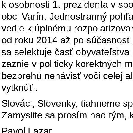
k osobnosti 1. prezidenta v spoj
obci Varín. Jednostranný pohľ
vedie k úplnému rozpolarizovan
od roku 2014 až po súčasnosť 
sa selektuje časť obyvateľstva
zaznie v politicky korektných 
bezbrehú nenávisť voči celej alt
vytknúť..
Slováci, Slovenky, tiahneme sp
Zamyslite sa prosím nad tým, 
Pavol Lazar