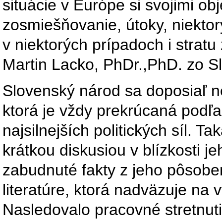
situácie v Európe si svojimi obj
zosmiešňovanie, útoky, niektorý
v niektorých prípadoch i strat
Martin Lacko, PhDr.,PhD. zo S
Slovenský národ sa doposiaľ ne
ktorá je vždy prekrúcaná podľa
najsilnejších politických síl. T
krátkou diskusiou v blízkosti j
zabudnuté fakty z jeho pôsobe
literatúre, ktorá nadväzuje na 
Nasledovalo pracovné stretnuti